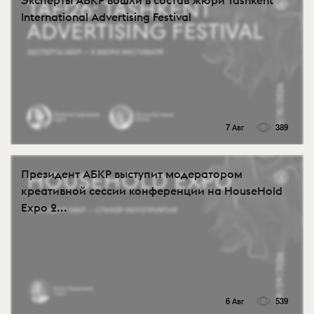
International Advertising Festival
7 Авг
389
Президент АБКР выступит модератором
креативной сессии конференции на HouseHold
Expo 2...
6 Авг
539