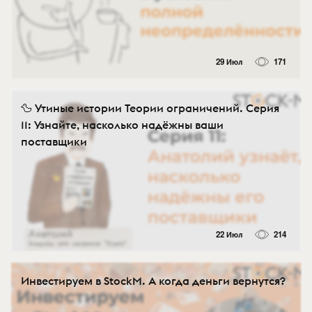
29 Июл
171
🦆 Утиные истории Теории ограничений. Серия
11: Узнайте, насколько надёжны ваши
поставщики
22 Июл
214
Инвестируем в StockM. А когда деньги вернутся?