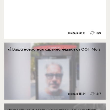
Вчера в 20:11
200
📰 Ваша новостная картина недели от OOH Mag
Вчера в 15:24
217
Эксперты АБКР вошли в состав жюри Tashkent