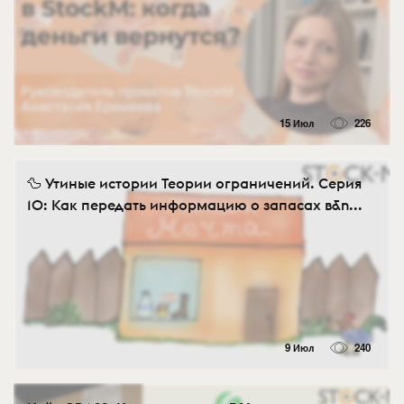
15 Июл
226
🦆 Утиные истории Теории ограничений. Серия
10: Как передать информацию о запасах в&n...
9 Июл
240