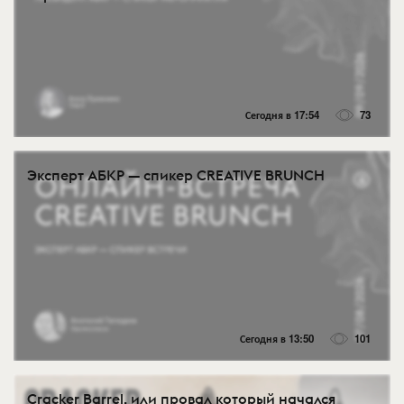
Сегодня в 17:54
73
Эксперт АБКР — спикер CREATIVE BRUNCH
Сегодня в 13:50
101
Cracker Barrel, или провал который начался