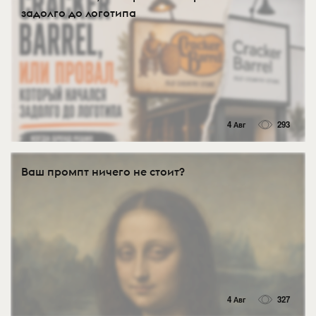
задолго до логотипа
4 Авг
293
Ваш промпт ничего не стоит?
4 Авг
327