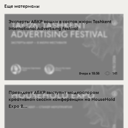
Еще материалы
Эксперты АБКР вошли в состав жюри Tashkent
International Advertising Festival
Вчера в 18:56
141
Президент АБКР выступит модератором
креативной сессии конференции на HouseHold
Expo 2...