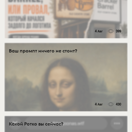
4 Авг
399
Ваш промпт ничего не стоит?
4 Авг
430
Какой Ротко вы сейчас?