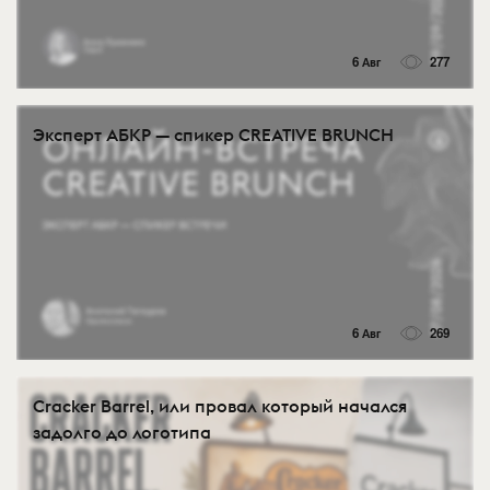
6 Авг
277
Эксперт АБКР — спикер CREATIVE BRUNCH
6 Авг
269
Cracker Barrel, или провал который начался
задолго до логотипа