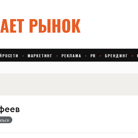
феев
аться