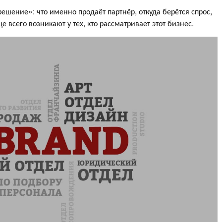
шение»: что именно продаёт партнёр, откуда берётся спрос,
 всего возникают у тех, кто рассматривает этот бизнес.