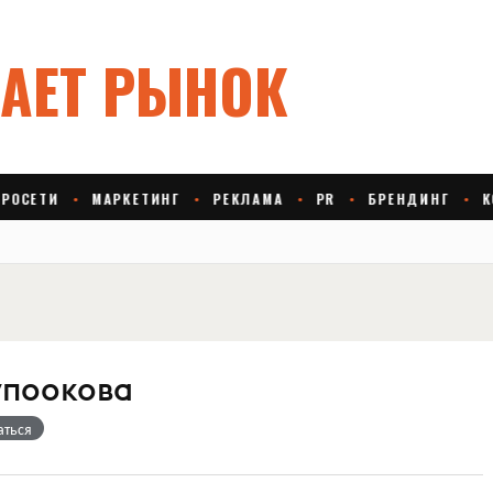
упоокова
аться