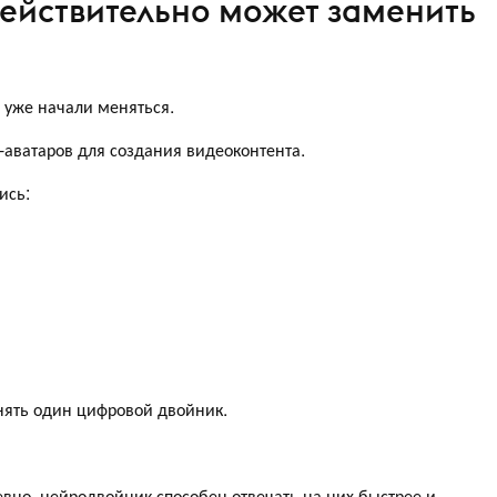
ействительно может заменить
и уже начали меняться.
аватаров для создания видеоконтента.
ись:
нять один цифровой двойник.
вно, нейродвойник способен отвечать на них быстрее и