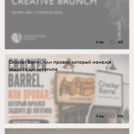
6 Авг
302
Cracker Barrel, или провал который начался
задолго до логотипа
4 Авг
419