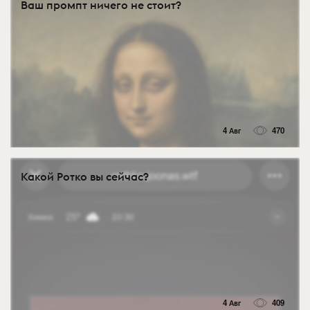
Ваш промпт ничего не стоит?
4 Авг
470
Какой Ротко вы сейчас?
4 Авг
409