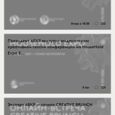
Вчера в 18:56
202
Президент АБКР выступит модератором
креативной сессии конференции на HouseHold
Expo 2...
6 Авг
324
Эксперт АБКР — спикер CREATIVE BRUNCH