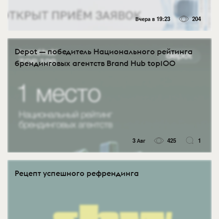
Вчера в 19:23
204
Depot — победитель Национального рейтинга
брендинговых агентств Brand Hub top100
3 Авг
425
1
Рецепт успешного рефрендинга