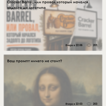
Cracker Barrel, или провал который начался
задолго до логотипа
Вчера в 22:06
201
Ваш промпт ничего не стоит?
Вчера в 22:03
203