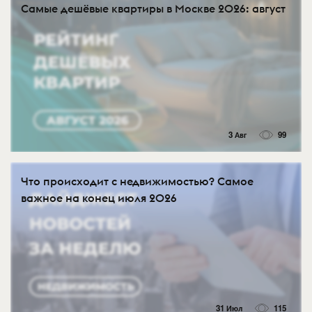
Самые дешёвые квартиры в Москве 2026: август
3 Авг
99
Что происходит с недвижимостью? Самое
важное на конец июля 2026
31 Июл
115