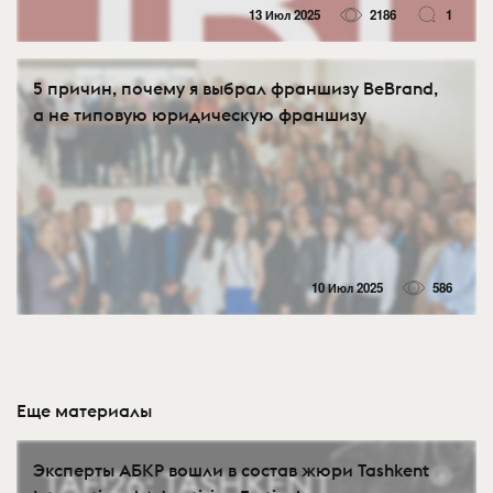
13 Июл 2025
2186
1
5 причин, почему я выбрал франшизу BeBrand,
а не типовую юридическую франшизу
10 Июл 2025
586
Еще материалы
Эксперты АБКР вошли в состав жюри Tashkent