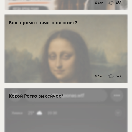
4 Авг
458
Ваш промпт ничего не стоит?
4 Авг
527
Какой Ротко вы сейчас?