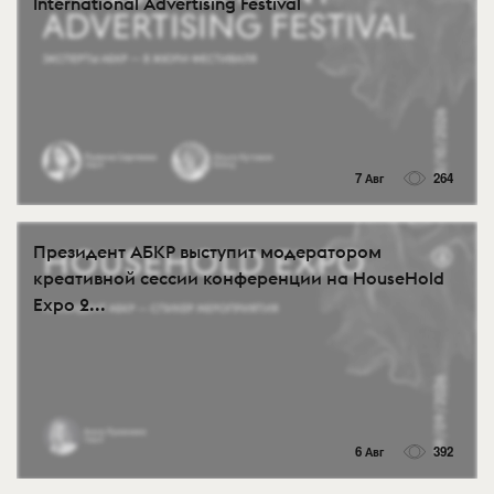
International Advertising Festival
7 Авг
264
Президент АБКР выступит модератором
креативной сессии конференции на HouseHold
Expo 2...
6 Авг
392