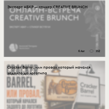
Эксперт АБКР — спикер CREATIVE BRUNCH
6 Авг
352
Cracker Barrel, или провал который начался
задолго до логотипа