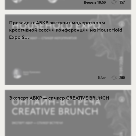
Вчера в 18:56
157
Президент АБКР выступит модератором
креативной сессии конференции на HouseHold
Expo 2...
6 Авг
290
Эксперт АБКР — спикер CREATIVE BRUNCH