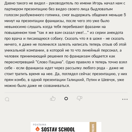
Давно такого не видел - руководитель по имени Игорь начал нам с
партнером презентацию без видео своего лица быдловатым
голосом разбуженного гопника, смог выдержать общения меньше 5
минут на презентации франшизы, после чего это уже было
невыносимо слушать когда тебя перебивают фразами на
повышенном тоне "так я же вам сказал уже!..." из серии анекдота
про врача и писающуюся собаку. Сказать что я в шоке - не сказать
ничего, я даже не поленился залезть написать теперь отзыв об этой
уникальной компании, в которой не то что линейный персонал, а
человек принимающий решения по франшизам общается как
пересмотревший "Слово Пацана". Одно правило я теперь точно взял
себе - если франшиза идет через рассылку любого рода - даже не
стоит тратить время на нее. Да, поглядел сейчас презентацию, у них
прям комбо, в одной презентации Галицкий, Путин и Шевчук, уже
можно было даже не созваниваться.
0
РЕКЛАМА