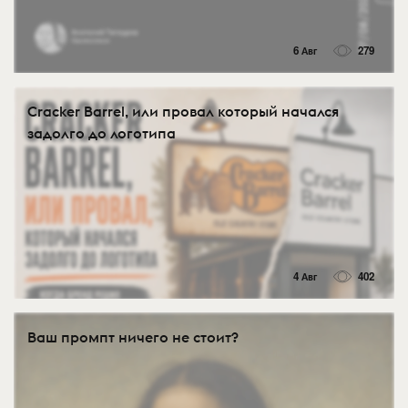
6 Авг
279
Cracker Barrel, или провал который начался
задолго до логотипа
4 Авг
402
Ваш промпт ничего не стоит?