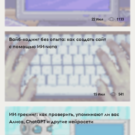
22 Июл
1133
Вайб-кодинг без опыта: как создать сайт
с помощью ИИ-чата
15 Июл
541
ИИ‑трекинг: как проверить, упоминают ли вас
Алиса, ChatGPT и другие нейросети