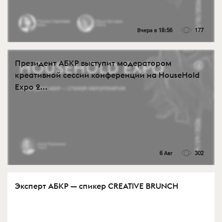
Вчера в 18:56
177
Президент АБКР выступит модератором
креативной сессии конференции на HouseHold
Expo 2...
6 Авг
302
Эксперт АБКР — спикер CREATIVE BRUNCH