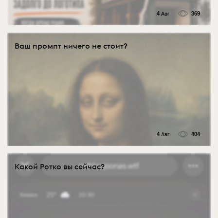
4 Авг
369
Ваш промпт ничего не стоит?
4 Авг
404
Какой Ротко вы сейчас?