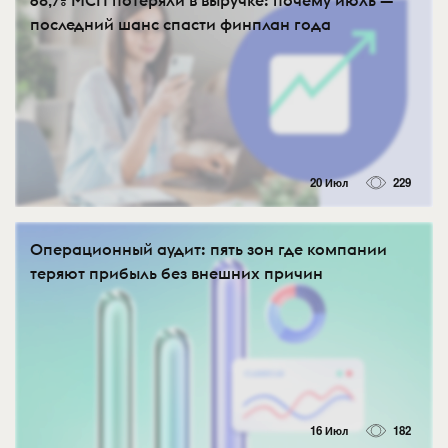
68,7% МСП потеряли в выручке: почему июль —
последний шанс спасти финплан года
20 Июл
229
Операционный аудит: пять зон где компании
теряют прибыль без внешних причин
16 Июл
182