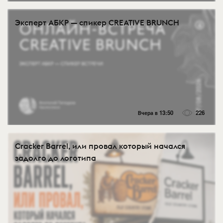
Эксперт АБКР — спикер CREATIVE BRUNCH
Вчера в 13:50
226
Cracker Barrel, или провал который начался
задолго до логотипа