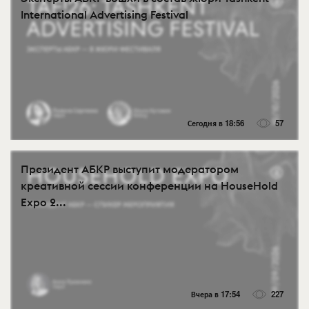
International Advertising Festival
Сегодня в 18:56
57
Президент АБКР выступит модератором
креативной сессии конференции на HouseHold
Expo 2...
Вчера в 17:54
227