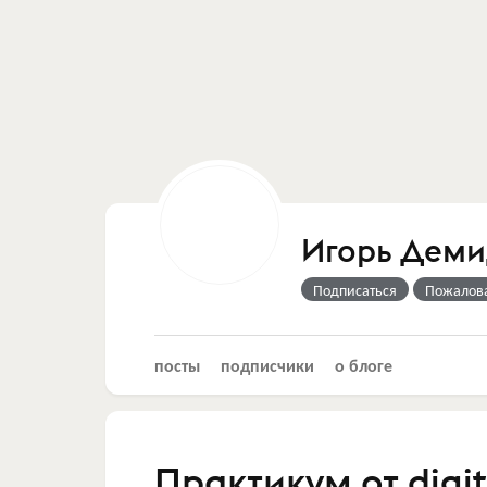
Игорь Деми
Подписаться
Пожалов
посты
подписчики
о блоге
Практикум от digit