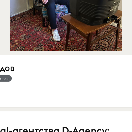
дов
аться
al-агентства D-Agency: