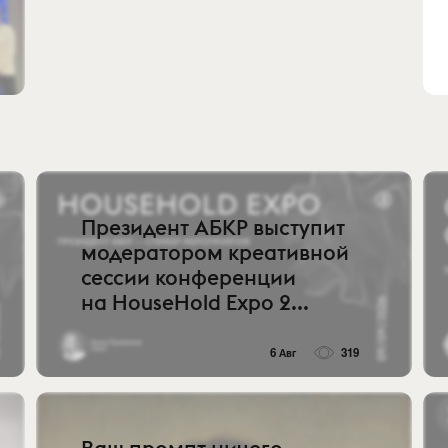
Президент АБКР выступит
модератором креативной
сессии конференции
на HouseHold Expo 2...
6 Авг
319