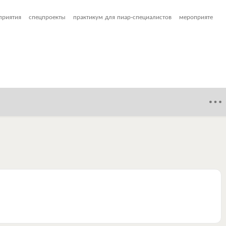
приятия
спецпроекты
практикум для пиар-специалистов
мероприяте