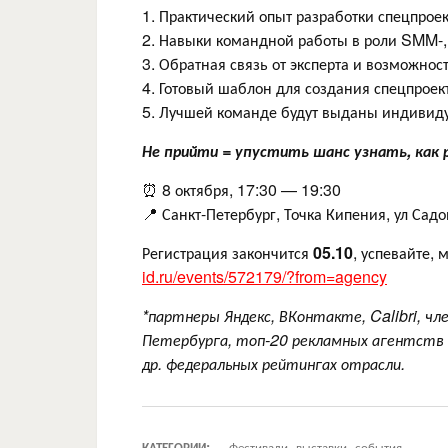
1. Практический опыт разработки спецпроек
2. Навыки командной работы в роли SMM-, 
3. Обратная связь от эксперта и возможно
4. Готовый шаблон для создания спецпроек
5. Лучшей команде будут выданы индивиду
Не прийти = упустить шанс узнать, как 
⏰ 8 октября, 17:30 — 19:30
📍 Санкт-Петербург, Точка Кипения, ул Садов
Регистрация закончится
05.10
, успевайте,
id.ru/events/572179/?from=agency
*партнеры Яндекс, ВКонтакте, Calibri, 
Петербурга, топ-20 рекламных агентств
др. федеральных рейтингах отрасли.
КАТЕГОРИИ:
Фестивали, выставки, события