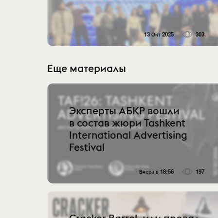
13 Окт 2025
303
Еще материалы
Эксперты АБКР вошли
в состав жюри Tashkent
International Advertising
Festival
Вчера в 18:56
197