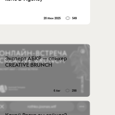
20 Июн 2025
549
Эксперт АБКР — спикер
CREATIVE BRUNCH
6 Авг
298