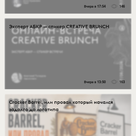
Вчера в 17:54
146
Эксперт АБКР — спикер CREATIVE BRUNCH
Вчера в 13:50
163
Cracker Barrel, или провал который начался
задолго до логотипа