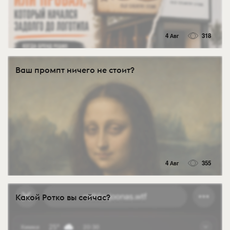
4 Авг
318
Ваш промпт ничего не стоит?
4 Авг
355
Какой Ротко вы сейчас?