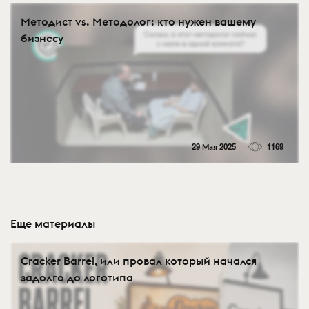
Методист vs. Методолог: кто нужен вашему
бизнесу
29 Мая 2025
1169
Еще материалы
Cracker Barrel, или провал который начался
задолго до логотипа