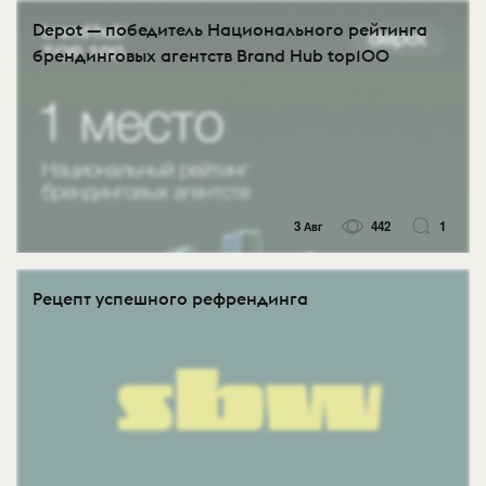
Depot — победитель Национального рейтинга
брендинговых агентств Brand Hub top100
3 Авг
442
1
Рецепт успешного рефрендинга