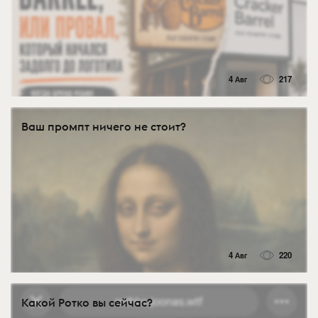
4 Авг
217
Ваш промпт ничего не стоит?
4 Авг
220
Какой Ротко вы сейчас?