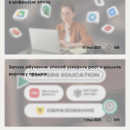
в цифровую эпоху
15 Июл 2025
658
Запуск обучения: способ ускорить рост и усилить
воронку продаж
1 Июл 2025
619