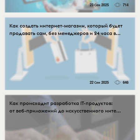
23 Сен 2025
714
Как создать интернет-магазин, который будет
продавать сам, без менеджеров и 24 часа в...
22 Сен 2025
646
Как происходит разработка IT-продуктов:
от веб-приложений до искусственного инте...