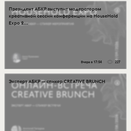
Президент АБКР выступит модератором
креативной сессии конференции на HouseHold
Expo 2...
Вчера в 17:54
227
Эксперт АБКР — спикер CREATIVE BRUNCH