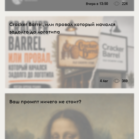
Вчера в 13:50
224
Cracker Barrel, или провал который начался
задолго до логотипа
4 Авг
369
Ваш промпт ничего не стоит?