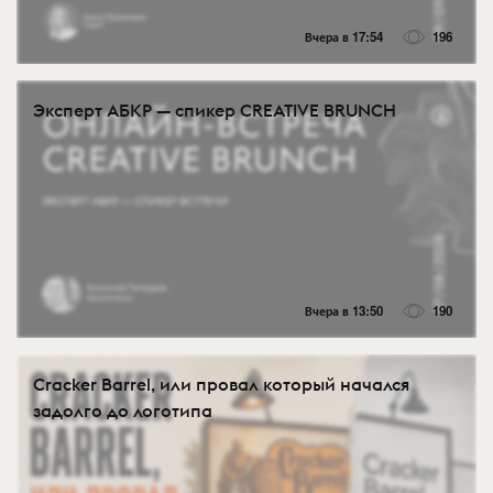
Вчера в 17:54
196
Эксперт АБКР — спикер CREATIVE BRUNCH
Вчера в 13:50
190
Cracker Barrel, или провал который начался
задолго до логотипа