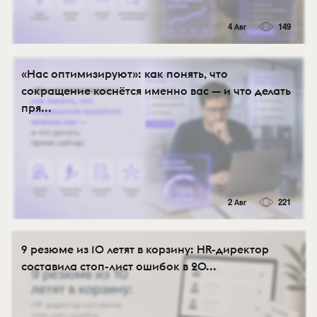
4 Авг
149
«Нас оптимизируют»: как понять, что
сокращение коснётся именно вас — и что делать
пря...
2 Авг
221
9 резюме из 10 летят в корзину: HR-директор
составила стоп-лист ошибок в 20...