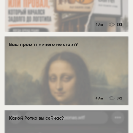
4 Авг
333
Ваш промпт ничего не стоит?
4 Авг
372
Какой Ротко вы сейчас?