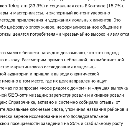
жер Telegram (33,3%) и социальная сеть ВКонтакте (15,7%).
нары и мастер-классы, и экспертный контент уверенно
методов привлечения и удержания лояльных клиентов. Это
угубо цифровую эпоху живое, неформализованное общение и
ертизы ценятся потребителями чрезвычайно высоко и являются
го малого бизнеса наглядно доказывают, что этот подход
ую выгоду. Рассмотрим пример небольшой, но амбициозной
естве маркетингового исследования владельцы
ой аудитории и пришли к выводу о критической
 именно в том месте, где их целенаправленно ищут
темах по запросам «кофе рядом с домом» и «лучшая выпечка
ьной SEO-оптимизации: зарегистрировали и активизировали
екс.Справочнике, активно и системно собирали отзывы от
нте локальные ключевые слова, упоминая названия районов и
гически верное исследование и его последовательное
ской посещаемости заведения на 25% и стабильному росту