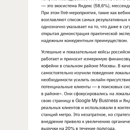
— это экосистема Яндекс (58,6%), мессенд
При этом live-мероприятия, такие как веби
возглавляют список самых результативных 
однозначно указывает на то, что даже в с
открытая демонстрация практической эксп
надежным конкурентным преимуществом.
Успешные и показательные кейсы российско
работает и приносит измеримую финансов
кофейни в спальном районе Москвы. В кач
самостоятельно изучили поведение локальн
необходимости усилить онлайн-присутствие
потенциальные клиенты — в поисковых сис
в районе». Они сфокусировались на локал
свою страницу в Google My Business и Янд
реальных клиентов и использовали в конте
станций метро. Это незатратное, но страте
внедрение привело к увеличению органиче
выручки на 20% в течение полугода.