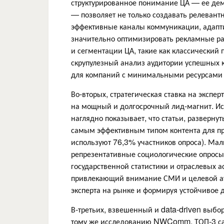
структурированное понимание ЦА — ее дем
— позволяет не только создавать релеван
эффективные каналы коммуникации, адаптир
значительно оптимизировать рекламные ра
и сегментации ЦА, такие как классически
скрупулезный анализ аудитории успешных к
для компаний с минимальными ресурсами 
Во-вторых, стратегическая ставка на эксп
на мощный и долгосрочный лид-магнит. 
наглядно показывает, что статьи, разверн
самым эффективным типом контента для пр
используют 76,3% участников опроса). Ма
репрезентативные социологические опросы
государственной статистики и отраслевых 
привлекающий внимание СМИ и целевой ау
эксперта на рынке и формируя устойчивое 
В-третьих, взвешенный и data-driven выбо
тому же исследованию NWComm, ТОП-3 са