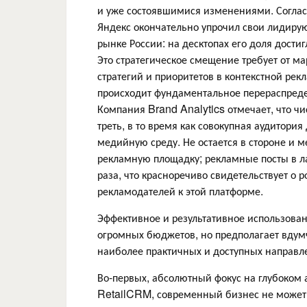
и уже состоявшимися изменениями. Соглас
Яндекс окончательно упрочил свои лидиру
рынке России: на десктопах его доля дост
Это стратегическое смещение требует от м
стратегий и приоритетов в контекстной рек
происходит фундаментальное перераспреде
Компания Brand Analytics отмечает, что ч
треть, в то время как совокупная аудитори
медийную среду. Не остается в стороне и
рекламную площадку; рекламные посты в л
раза, что красноречиво свидетельствует о
рекламодателей к этой платформе.
Эффективное и результативное использован
огромных бюджетов, но предполагает вдумч
наиболее практичных и доступных направл
Во-первых, абсолютный фокус на глубоком 
RetailCRM, современный бизнес не может и