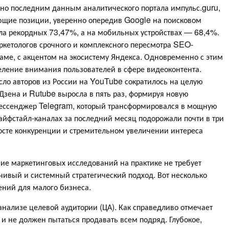
но последним данным аналитического портала импульс.guru,
ющие позиции, уверенно опередив Google на поисковом
игла рекордных 73,47%, а на мобильных устройствах — 68,4%.
аркетологов срочного и комплексного пересмотра SEO-
ламе, с акцентом на экосистему Яндекса. Одновременно с этим
ление внимания пользователей в сфере видеоконтента.
исло авторов из России на YouTube сократилось на целую
я Дзена и Rutube выросла в пять раз, формируя новую
 мессенджер Telegram, который трансформировался в мощную
айфстайл-каналах за последний месяц подорожали почти в три
 росте конкуренции и стремительном увеличении интереса
ие маркетинговых исследований на практике не требует
ивый и системный стратегический подход. Вот несколько
ений для малого бизнеса.
анализе целевой аудитории (ЦА). Как справедливо отмечает
 не должен пытаться продавать всем подряд. Глубокое,