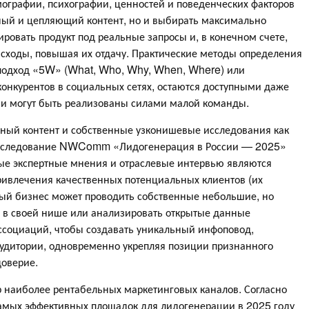
ографии, психографии, ценностей и поведенческих факторов
тный и цепляющий контент, но и выбирать максимально
овать продукт под реальные запросы и, в конечном счете,
сходы, повышая их отдачу. Практические методы определения
й подход «5W» (What, Who, Why, When, Where) или
онкурентов в социальных сетях, остаются доступными даже
и могут быть реализованы силами малой команды.
ертный контент и собственные узконишевые исследования как
Исследование NWComm «Лидогенерация в России — 2025»
утые экспертные мнения и отраслевые интервью являются
ивлечения качественных потенциальных клиентов (их
лый бизнес может проводить собственные небольшие, но
 в своей нише или анализировать открытые данные
ассоциаций, чтобы создавать уникальный инфоповод,
дитории, одновременно укрепляя позиции признанного
доверие.
р наиболее рентабельных маркетинговых каналов. Согласно
мых эффективных площадок для лидогенерации в 2025 году