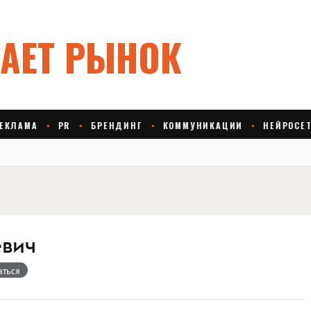
евич
аться