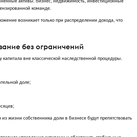
зненные активы: бизнес, недвижимость, инвестиционные
цензированной команде.
ожение возникает только при распределении дохода, что
вание без ограничений
у капитала вне классической наследственной процедуры.
ательной доле;
есяцев;
 из жизни собственника доли в бизнесе будут препятствовать
ь правила управления активами и обеспечить стабильные