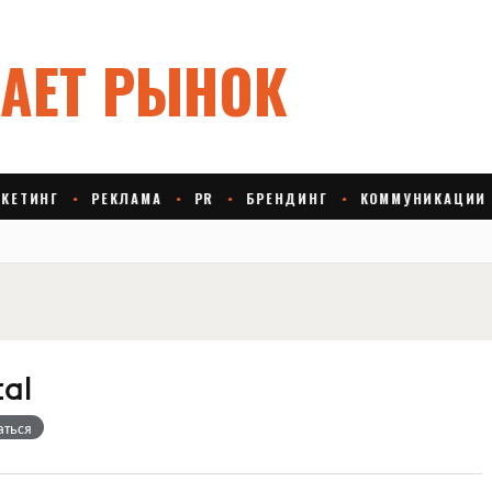
tal
аться