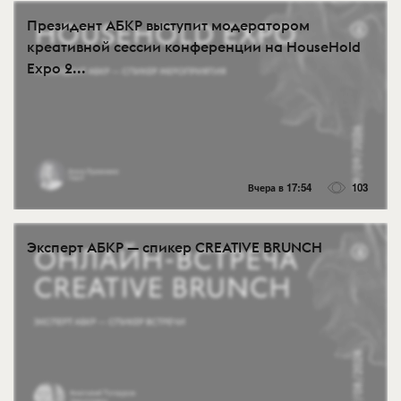
Президент АБКР выступит модератором
креативной сессии конференции на HouseHold
Expo 2...
Вчера в 17:54
103
Эксперт АБКР — спикер CREATIVE BRUNCH