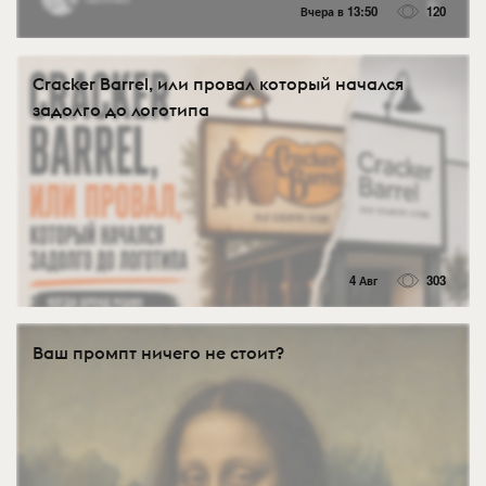
Вчера в 13:50
120
Cracker Barrel, или провал который начался
задолго до логотипа
4 Авг
303
Ваш промпт ничего не стоит?