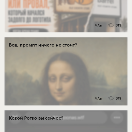
4 Авг
313
Ваш промпт ничего не стоит?
4 Авг
349
Какой Ротко вы сейчас?