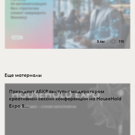
5 Авг
110
Еще материалы
Президент АБКР выступит модератором
креативной сессии конференции на HouseHold
Expo 2...