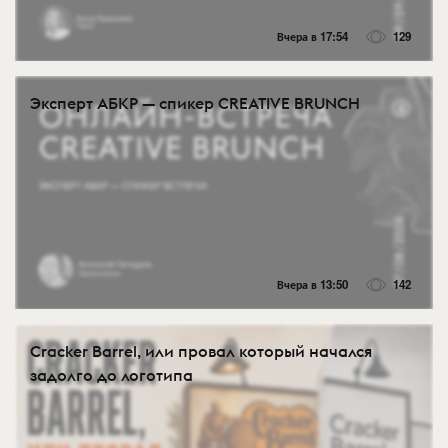
Вчера в 17:54
129
Эксперт АБКР — спикер CREATIVE BRUNCH
Вчера в 13:50
142
Cracker Barrel, или провал который начался
задолго до логотипа