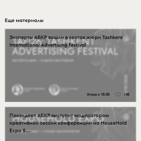
Еще материалы
Эксперты АБКР вошли в состав жюри Tashkent
International Advertising Festival
Вчера в 18:56
146
Президент АБКР выступит модератором
креативной сессии конференции на HouseHold
Expo 2...