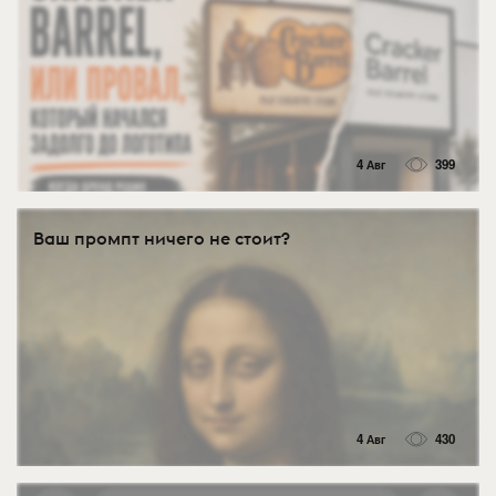
4 Авг
399
Ваш промпт ничего не стоит?
4 Авг
430