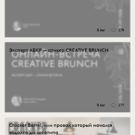
6 Авг
279
Эксперт АБКР — спикер CREATIVE BRUNCH
6 Авг
271
Cracker Barrel, или провал который начался
задолго до логотипа