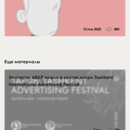
12 Ноя 2025
960
Еще материалы
Эксперты АБКР вошли в состав жюри Tashkent
International Advertising Festival
7 Авг
286