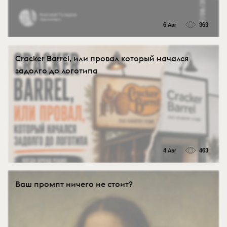
6 Авг
363
Cracker Barrel, или провал который начался
задолго до логотипа
4 Авг
463
Ваш промпт ничего не стоит?