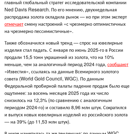
главный глобальный стратег исследовательской компании
Ned Davis Research. По его мнению, двухнедельная
распродажа золота охладила рынок — но при этом эксперт
отмечает
смену настроений «с чрезмерно оптимистичных
на чрезмерно пессимистичные».
Также обозначился новый тренд — спрос на ювелирные
изделия стал падать. С января по июнь 2025-го в России
продали 15,5 тонн украшений из золота, что на 10%
меньше, чем за аналогичный период 2024 года,
сообщают
«Известия», ссылаясь на данные Всемирного золотого
совета (World Gold Council, WGC). По данным
Федеральной пробирной палаты падение продаж было еще
ощутимее: за восемь месяцев 2025 года их число
снизилось на 12,3% (по сравнению с аналогичным
периодом 2024-го) и составило 8,96 млн штук. Сократился
и выпуск новых ювелирных изделий из российского золота
— на 39% (до 11,53 млн штук).
В мире наметилась та же тенденция: по данным WGC,