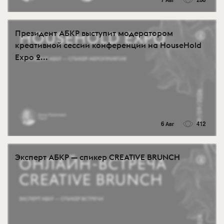
Президент АБКР выступит модератором
креативной сессии конференции на HouseHold
Expo 2...
6 Авг
412
Эксперт АБКР — спикер CREATIVE BRUNCH