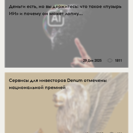
Деньги есть, но вы держитесь: что такое «пузырь
ИИ» и почему он может лопну...
29 Дек 2025
1811
Сервисы для инвесторов Denum отмечены
национальной премией