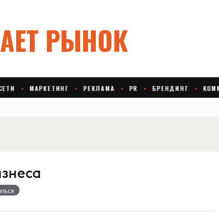
изнеса
аться