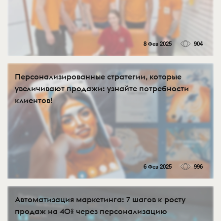
8 Фев 2025
904
Персонализированные стратегии, которые
увеличивают продажи: узнайте потребности
клиентов!
6 Фев 2025
996
Автоматизация маркетинга: 7 шагов к росту
продаж на 40% через персонализацию