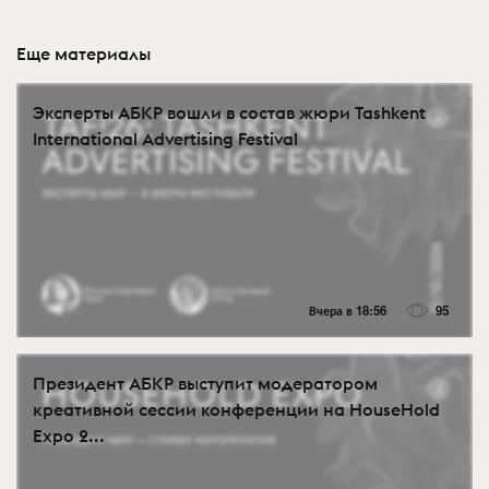
Еще материалы
Эксперты АБКР вошли в состав жюри Tashkent
International Advertising Festival
Вчера в 18:56
95
Президент АБКР выступит модератором
креативной сессии конференции на HouseHold
Expo 2...