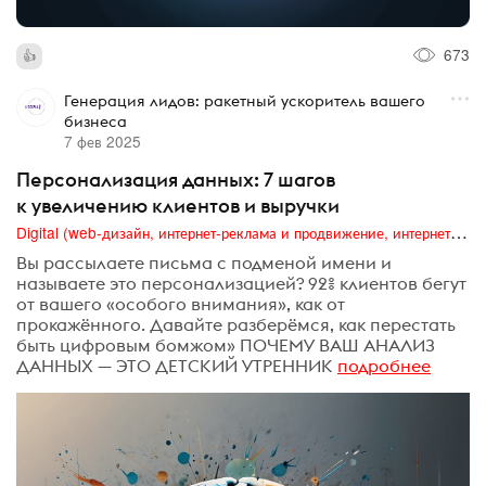
673
Генерация лидов: ракетный ускоритель вашего
бизнеса
7 фев 2025
Персонализация данных: 7 шагов
к увеличению клиентов и выручки
Digital (web-дизайн, интернет-реклама и продвижение, интернет-сообщества и блоги, интернет-коммуникации, мобильный маркетинг, реклама на цифровых экранах)
Вы рассылаете письма с подменой имени и
называете это персонализацией? 92% клиентов бегут
от вашего «особого внимания», как от
прокажённого. Давайте разберёмся, как перестать
быть цифровым бомжом» ПОЧЕМУ ВАШ АНАЛИЗ
ДАННЫХ — ЭТО ДЕТСКИЙ УТРЕННИК
подробнее