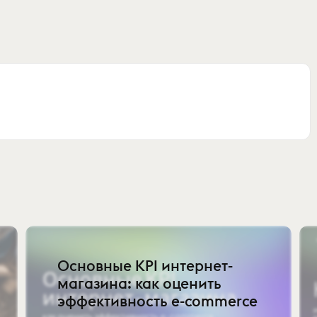
Основные KPI интернет-
магазина: как оценить
эффективность e-commerce