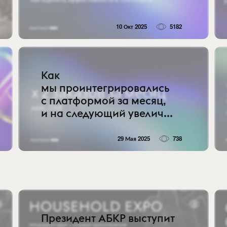
10 Окт 2025
5182
Как
мы проинтегрировались
с платформой за месяц,
и на следующий увелич...
29 Мая 2025
738
Президент АБКР выступит