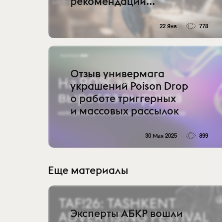
рекомендации...
22 Янв
778
Отзыв универмага
украшений Poison Drop
о работе триггерных
и массовых рассылок
30 Мая 2025
899
Еще материалы
Эксперты АБКР вошли