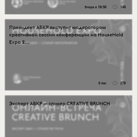
Вчера в 18:56
148
Президент АБКР выступит модератором
креативной сессии конференции на HouseHold
Expo 2...
6 Авг
279
Эксперт АБКР — спикер CREATIVE BRUNCH