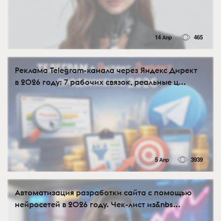
14 Апр
465
Реклама Telegram-канала через Яндекс Директ
в 2026 году: 7 рабочих связок, реальные ц...
5 Апр
3939
Автоматизация разработки сайта с помощью
нейросетей в 2026 году. Чек-лист из&nbs...