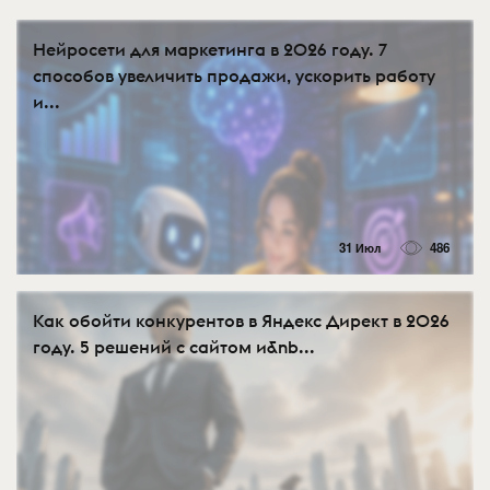
Нейросети для маркетинга в 2026 году. 7
способов увеличить продажи, ускорить работу
и...
31 Июл
486
Как обойти конкурентов в Яндекс Директ в 2026
году. 5 решений с сайтом и&nb...