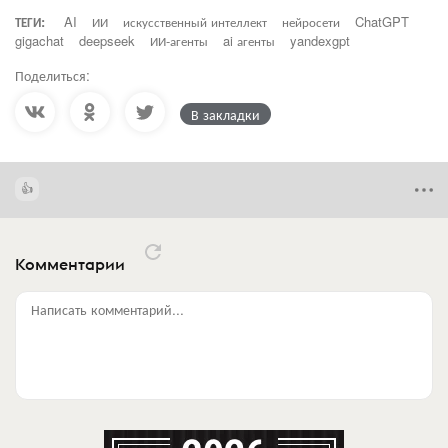
ТЕГИ:
AI
ИИ
искусственный интеллект
нейросети
ChatGPT
gigachat
deepseek
ИИ-агенты
ai агенты
yandexgpt
Поделиться:
В закладки
Комментарии
Написать комментарий...