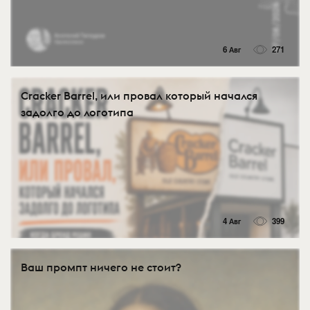
6 Авг
271
Cracker Barrel, или провал который начался
задолго до логотипа
4 Авг
399
Ваш промпт ничего не стоит?