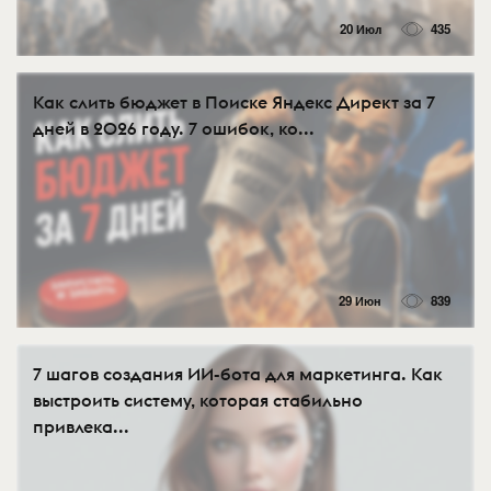
20 Июл
435
Как слить бюджет в Поиске Яндекс Директ за 7
дней в 2026 году. 7 ошибок, ко...
29 Июн
839
7 шагов создания ИИ-бота для маркетинга. Как
выстроить систему, которая стабильно
привлека...