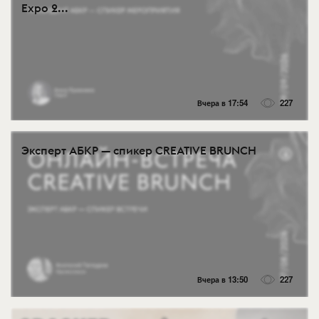
Expo 2...
Вчера в 17:54
227
Эксперт АБКР — спикер CREATIVE BRUNCH
Вчера в 13:50
227