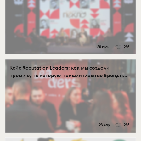
30 Июн
266
Кейс Reputation Leaders: как мы создали
премию, на которую пришли главные бренды...
28 Апр
265