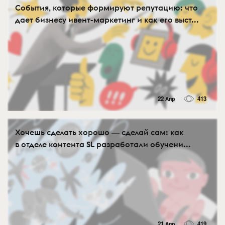
События, которые формируют репутацию: что
дает бизнесу ивент-маркетинг и как его выст...
22 Апр
413
Хочешь сделать хорошо ― сделай сам: как
в отделе контента SL разработали обучени...
21 Апр
419