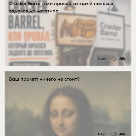
Cracker Barrel, или провал который начался
задолго до логотипа
4 Авг
369
Ваш промпт ничего не стоит?
4 Авг
404