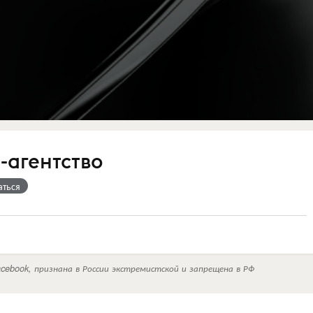
al-агентство
аться
cebook, признана в России экстремистской и запрещена в РФ