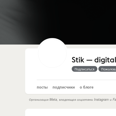
Stik — digit
Подписаться
Пожалов
посты
подписчики
о блоге
Организация Meta, владеющая соцсетями Instagram и Fa