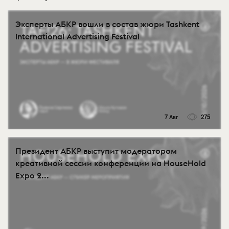
Эксперты АБКР вошли в состав жюри Tashkent
International Advertising Festival
7 Авг
275
Президент АБКР выступит модератором
креативной сессии конференции на HouseHold
Expo 2...