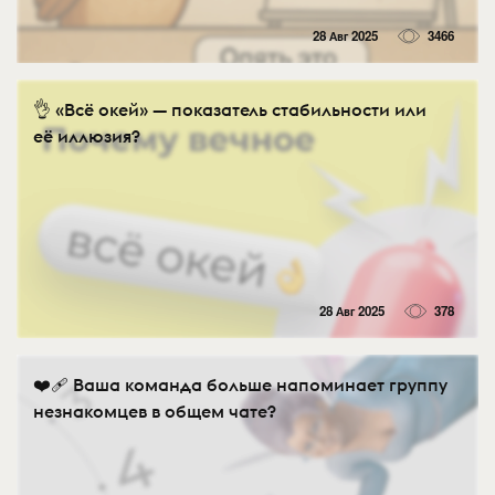
28 Авг 2025
3466
👌 «Всё окей» — показатель стабильности или
её иллюзия?
28 Авг 2025
378
❤️‍🩹 Ваша команда больше напоминает группу
незнакомцев в общем чате?