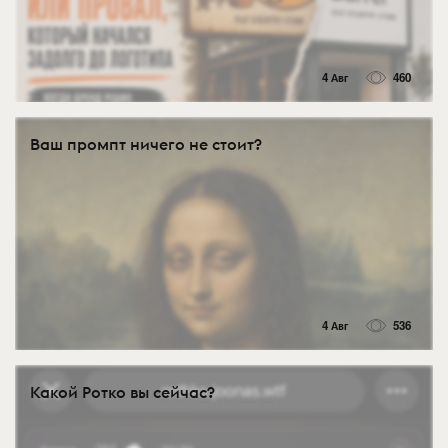
4 Авг
460
Ваш промпт ничего не стоит?
4 Авг
536
Какой Ротко вы сейчас?