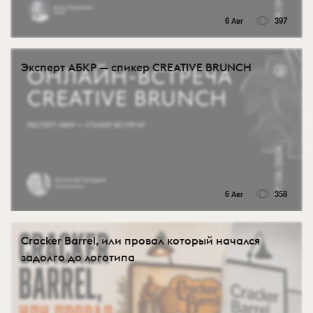
6 Авг
397
Эксперт АБКР — спикер CREATIVE BRUNCH
6 Авг
358
Cracker Barrel, или провал который начался
задолго до логотипа