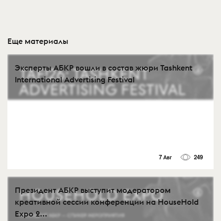
Еще материалы
Эксперты АБКР вошли в состав жюри Tashkent
International Advertising Festival
7 Авг
249
Президент АБКР выступит модератором
креативной сессии конференции на HouseHold
Expo 2...