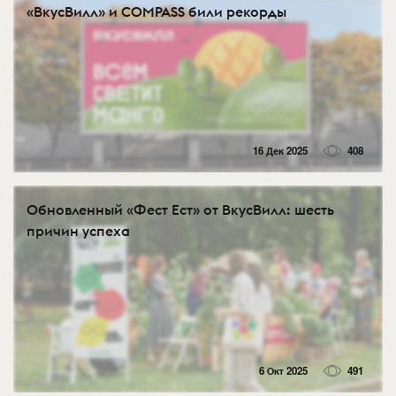
«ВкусВилл» и COMPASS били рекорды
16 Дек 2025
408
Обновленный «Фест Ест» от ВкусВилл: шесть
причин успеха
6 Окт 2025
491