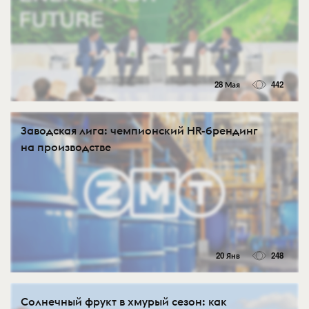
28 Мая
442
Заводская лига: чемпионский HR-брендинг
на производстве
20 Янв
248
Солнечный фрукт в хмурый сезон: как