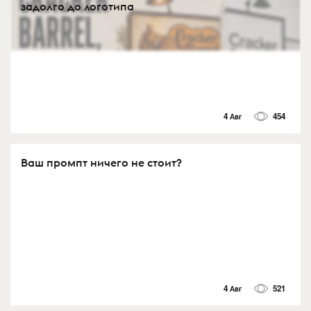
задолго до логотипа
4 Авг
454
Ваш промпт ничего не стоит?
4 Авг
521