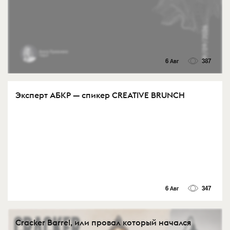
6 Авг
387
Эксперт АБКР — спикер CREATIVE BRUNCH
6 Авг
347
Cracker Barrel, или провал который начался