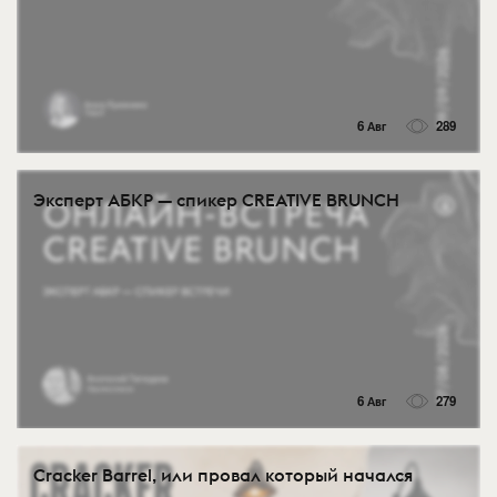
6 Авг
289
Эксперт АБКР — спикер CREATIVE BRUNCH
6 Авг
279
Cracker Barrel, или провал который начался