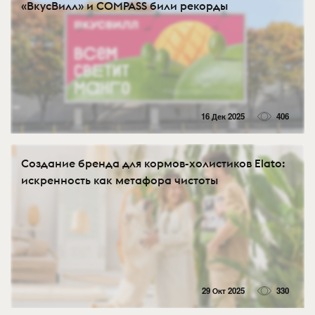
«ВкусВилл» и COMPASS били рекорды
16 Дек 2025
406
Создание бренда для кормов-холистиков Elato:
искренность как метафора чистоты
29 Окт 2025
330