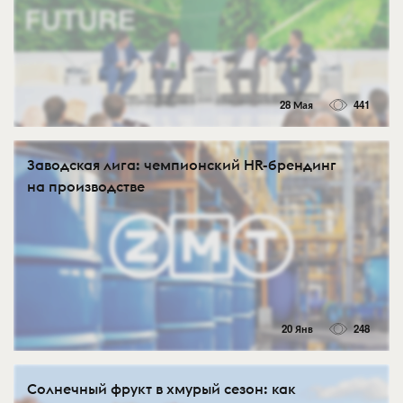
28 Мая
441
Заводская лига: чемпионский HR-брендинг
на производстве
20 Янв
248
Солнечный фрукт в хмурый сезон: как