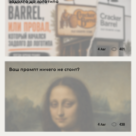
задолго до логотипа
4 Авг
401
Ваш промпт ничего не стоит?
4 Авг
438