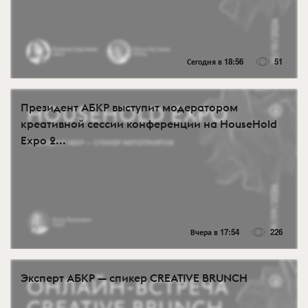
Сегодня в 18:56
51
Президент АБКР выступит модератором
креативной сессии конференции на HouseHold
Expo 2...
Вчера в 17:54
226
Эксперт АБКР — спикер CREATIVE BRUNCH