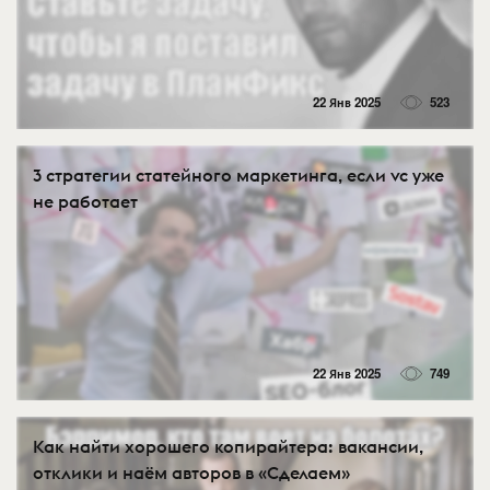
22 Янв 2025
523
3 стратегии статейного маркетинга, если vc уже
не работает
22 Янв 2025
749
Как найти хорошего копирайтера: вакансии,
отклики и наём авторов в «Сделаем»