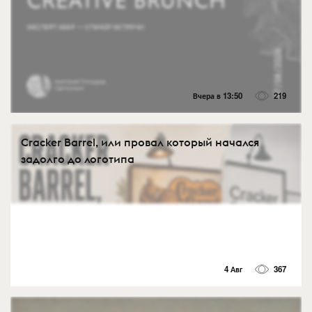
Вчера в 13:50
219
Cracker Barrel, или провал который начался
задолго до логотипа
4 Авг
367