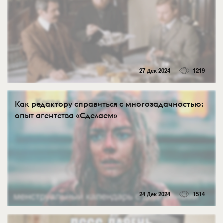
27 Дек 2024
1219
Как редактору справиться с многозадачностью:
опыт агентства «Сделаем»
24 Дек 2024
1514