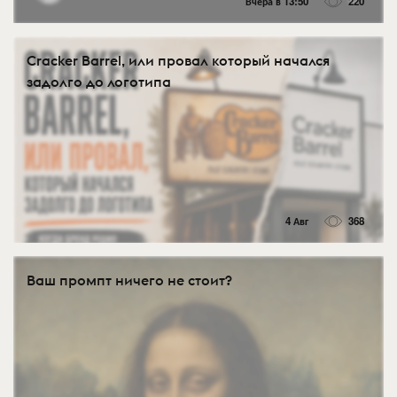
Вчера в 13:50
220
Cracker Barrel, или провал который начался
задолго до логотипа
4 Авг
368
Ваш промпт ничего не стоит?