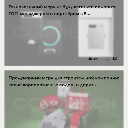
Технологичный мерч из будущего: что подарить
ТОП-менеджерам и партнёрам в 2...
30 Июн
437
Продуманный мерч для строительной компании:
какие корпоративные подарки дарить