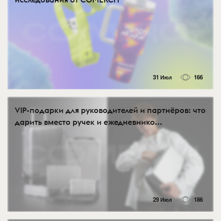
31 Июл
166
VIP-подарки для руководителей и партнёров: что
дарить вместо ручек и ежедневнико...
29 Июл
186