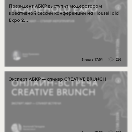
Президент АБКР выступит модератором
креативной сессии конференции на HouseHold
Expo 2...
Вчера в 17:54
226
Эксперт АБКР — спикер CREATIVE BRUNCH