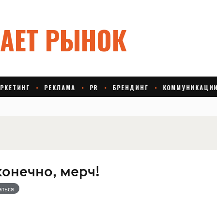
конечно, мерч!
аться