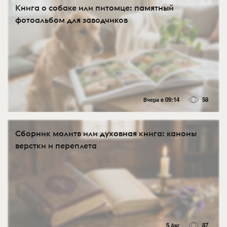
Книга о собаке или питомце: памятный
фотоальбом для заводчиков
Вчера в 09:14
58
Сборник молитв или духовная книга: каноны
верстки и переплета
5 Авг
87