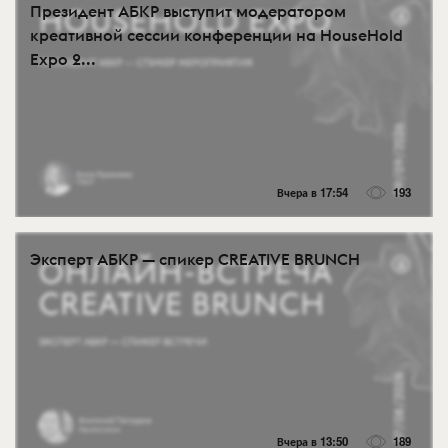
Президент АБКР выступит модератором
креативной сессии конференции на HouseHold
Expo 2...
Вчера в 17:54
193
Эксперт АБКР — спикер CREATIVE BRUNCH
Вчера в 13:50
189