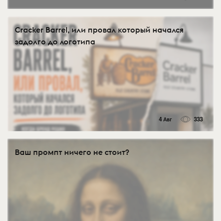
Cracker Barrel, или провал который начался
задолго до логотипа
4 Авг
333
Ваш промпт ничего не стоит?