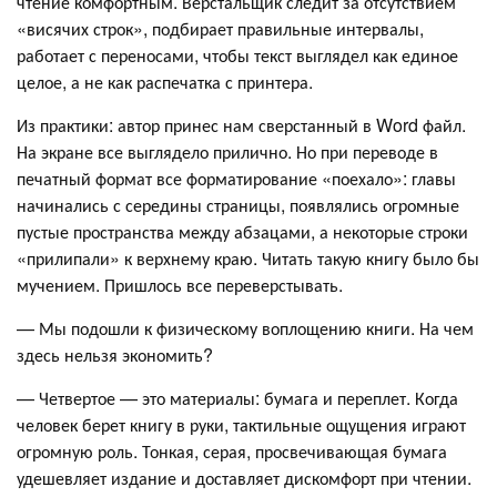
чтение комфортным. Верстальщик следит за отсутствием
«висячих строк», подбирает правильные интервалы,
работает с переносами, чтобы текст выглядел как единое
целое, а не как распечатка с принтера.
Из практики: автор принес нам сверстанный в Word файл.
На экране все выглядело прилично. Но при переводе в
печатный формат все форматирование «поехало»: главы
начинались с середины страницы, появлялись огромные
пустые пространства между абзацами, а некоторые строки
«прилипали» к верхнему краю. Читать такую книгу было бы
мучением. Пришлось все переверстывать.
— Мы подошли к физическому воплощению книги. На чем
здесь нельзя экономить?
— Четвертое — это материалы: бумага и переплет. Когда
человек берет книгу в руки, тактильные ощущения играют
огромную роль. Тонкая, серая, просвечивающая бумага
удешевляет издание и доставляет дискомфорт при чтении.