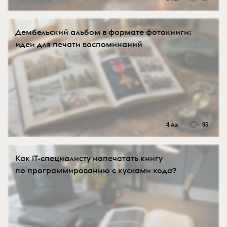
Дембельский альбом в формате фотокниги:
идеи для печати воспоминаний
4 Авг
95
Как IT-специалисту напечатать книгу
по программированию с кусками кода?