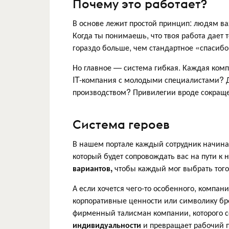
Почему это работает?
В основе лежит простой принцип: людям в
Когда ты понимаешь, что твоя работа дает 
гораздо больше, чем стандартное «спасибо
Но главное — система гибкая. Каждая ком
IT-компания с молодыми специалистами? Д
производством? Привилегии вроде сокращен
Система героев
В нашем портале каждый сотрудник начина
который будет сопровождать вас на пути к
вариантов,
чтобы каждый мог выбрать того,
А если хочется чего-то особенного, компани
корпоративные ценности или символику бре
фирменный талисман компании, которого со
индивидуальности
и превращает рабочий п