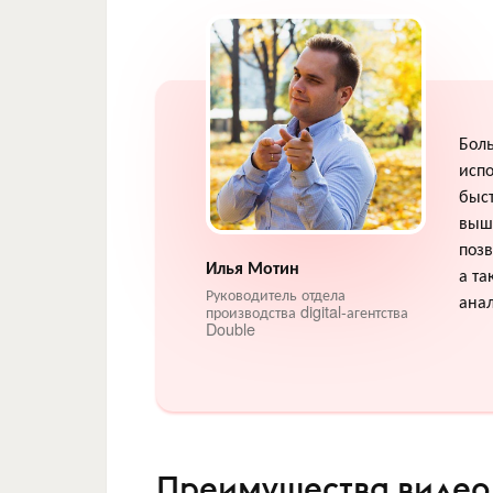
Бол
испо
быст
выш
позв
Илья Мотин
а т
Руководитель отдела
ана
производства digital-агентства
Double
Преимущества видео