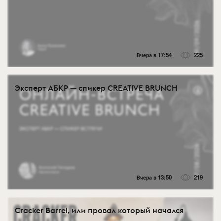
Вчера в 17:54
225
Эксперт АБКР — спикер CREATIVE BRUNCH
Вчера в 13:50
219
Cracker Barrel, или провал который начался