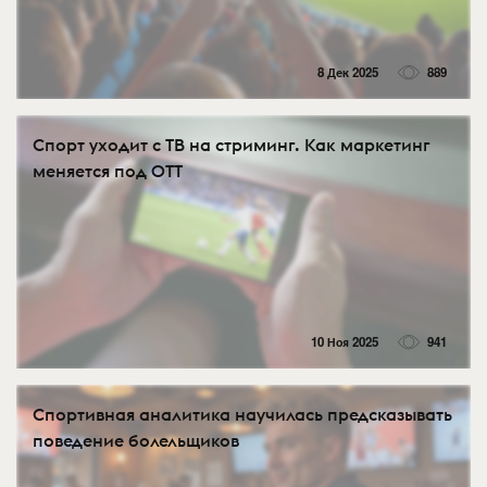
8 Дек 2025
889
Спорт уходит с ТВ на стриминг. Как маркетинг
меняется под OTT
10 Ноя 2025
941
Спортивная аналитика научилась предсказывать
поведение болельщиков