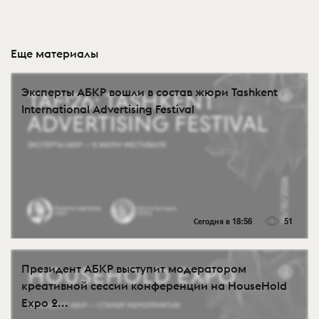
Еще материалы
Эксперты АБКР вошли в состав жюри Tashkent
International Advertising Festival
Сегодня в 18:56
51
Президент АБКР выступит модератором
креативной сессии конференции на HouseHold
Expo 2...