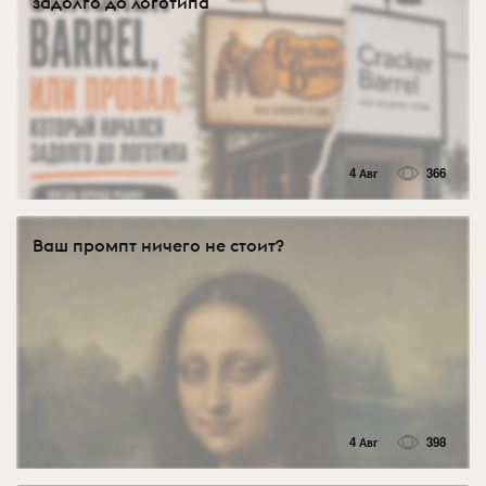
задолго до логотипа
4 Авг
366
Ваш промпт ничего не стоит?
4 Авг
398