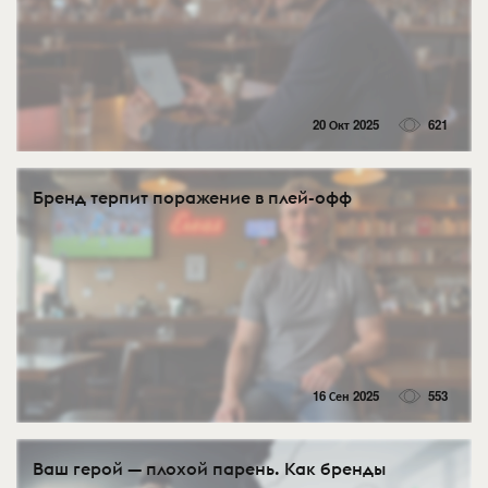
20 Окт 2025
621
Бренд терпит поражение в плей-офф
16 Сен 2025
553
Ваш герой — плохой парень. Как бренды