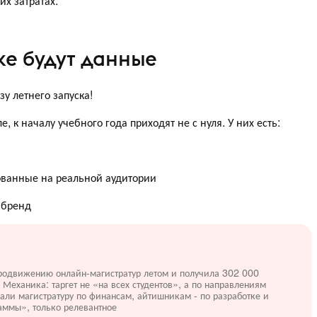
х затратах.
уже будут данные
у летнего запуска!
 к началу учебного года приходят не с нуля. У них есть:
ованные на реальной аудитории
 бренд
продвижению онлайн-магистратур летом и получила 302 000
 Механика: таргет не «на всех студентов», а по направлениям
али магистратуру по финансам, айтишникам - по разработке и
аммы», только релевантное