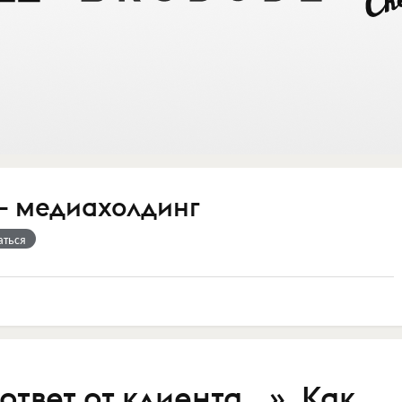
 – медиахолдинг
аться
ответ от клиента...». Как