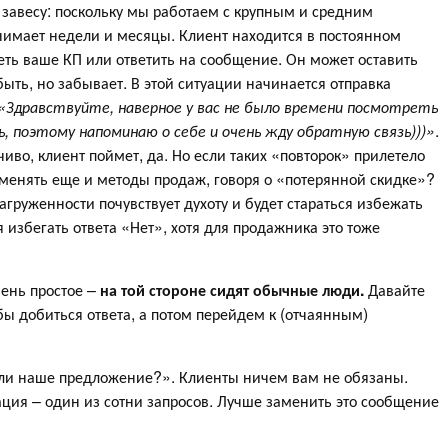
 завесу: поскольку мы работаем с крупным и средним
анимает недели и месяцы. Клиент находится в постоянном
реть ваше КП или ответить на сообщение. Он может оставить
быть, но забывает. В этой ситуации начинается отправка
«Здравствуйте, наверное у вас не было времени посмотреть
, поэтому напоминаю о себе и очень жду обратную связь)))»
.
чиво, клиент поймет, да. Но если таких «повторок» прилетело
именять еще и методы продаж, говоря о «потерянной скидке»?
загруженности почувствует духоту и будет стараться избежать
я избегать ответа «Нет», хотя для продажника это тоже
чень простое –
на той стороне сидят обычные люди.
Давайте
ы добиться ответа, а потом перейдем к (отчаянным)
ели наше предложение?». Клиенты ничем вам не обязаны.
ация – один из сотни запросов. Лучше заменить это сообщение