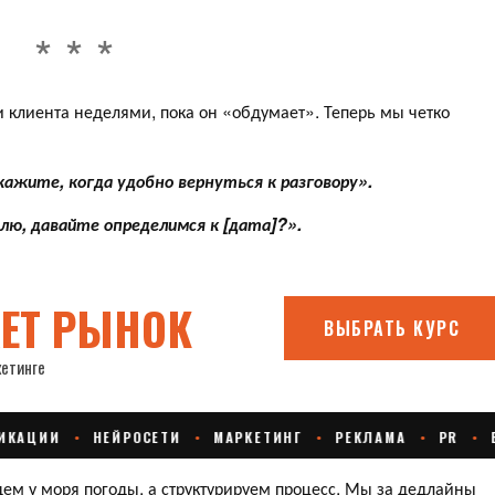
 клиента неделями, пока он «обдумает». Теперь мы четко
ажите, когда удобно вернуться к разговору».
ю, давайте определимся к [дата]?».
дем у моря погоды, а структурируем процесс. Мы за дедлайны