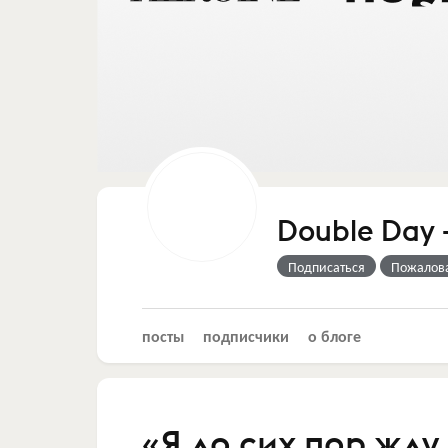
Double Day
Подписаться
Пожалов
посты
подписчики
о блоге
«Я до сих пор жду 