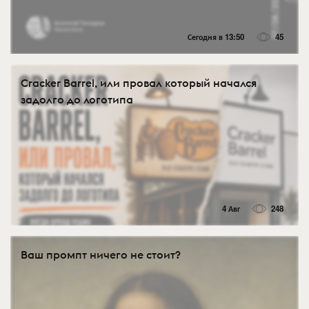
Сегодня в 13:50
45
Cracker Barrel, или провал который начался
задолго до логотипа
4 Авг
248
Ваш промпт ничего не стоит?