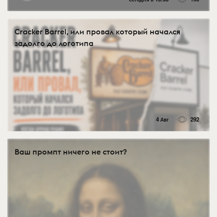
Cracker Barrel, или провал который начался
задолго до логотипа
4 Авг
292
Ваш промпт ничего не стоит?