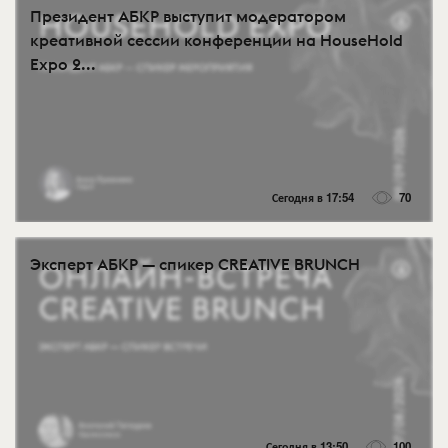
Президент АБКР выступит модератором
креативной сессии конференции на HouseHold
Expo 2...
Сегодня в 17:54
70
Эксперт АБКР — спикер CREATIVE BRUNCH
Сегодня в 13:50
100