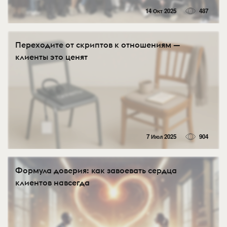
14 Окт 2025
487
Переходите от скриптов к отношениям —
клиенты это ценят
7 Июл 2025
904
Формула доверия: как завоевать сердца
клиентов навсегда