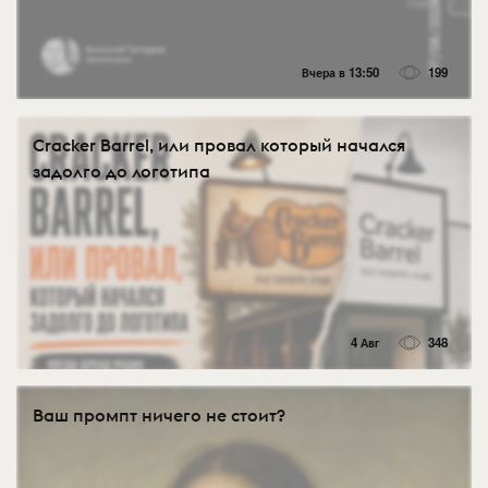
Вчера в 13:50
199
Cracker Barrel, или провал который начался
задолго до логотипа
4 Авг
348
Ваш промпт ничего не стоит?