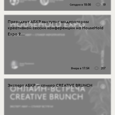
Сегодня в 18:56
19
Президент АБКР выступит модератором
креативной сессии конференции на HouseHold
Expo 2...
Вчера в 17:54
207
Эксперт АБКР — спикер CREATIVE BRUNCH