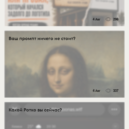
4 Авг
298
Ваш промпт ничего не стоит?
4 Авг
337
Какой Ротко вы сейчас?