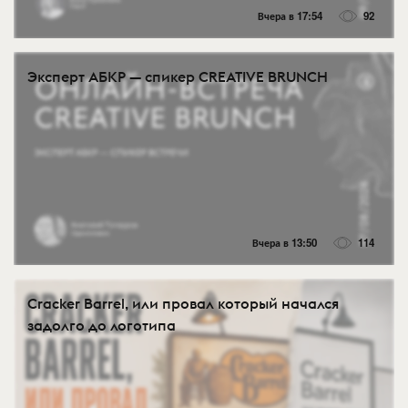
Вчера в 17:54
92
Эксперт АБКР — спикер CREATIVE BRUNCH
Вчера в 13:50
114
Cracker Barrel, или провал который начался
задолго до логотипа