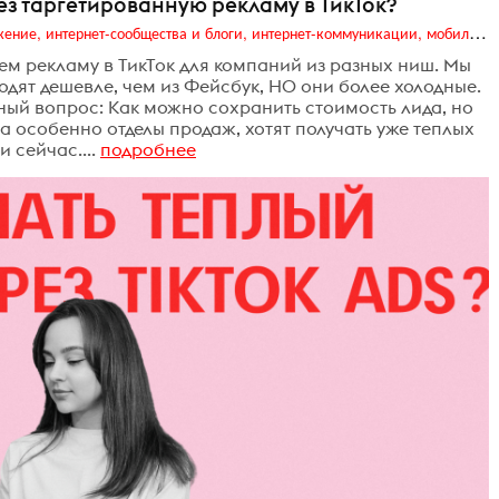
ез таргетированную рекламу в ТикТок?
Digital (web-дизайн, интернет-реклама и продвижение, интернет-сообщества и блоги, интернет-коммуникации, мобильный маркетинг, реклама на цифровых экранах)
ем рекламу в ТикТок для компаний из разных ниш. Мы
ходят дешевле, чем из Фейсбук, НО они более холодные.
ный вопрос: Как можно сохранить стоимость лида, но
 а особенно отделы продаж, хотят получать уже теплых
 сейчас....
подробнее