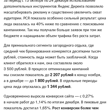
За период с 13 октября по 24 декабря использование
дополнительных инструментов Яндекс Директа позволило
масштабировать рекламу и существенно увеличить охват
аудитории. РСЯ показала особенно сильный результат: цена
лида оказалась на 40% ниже по сравнению с поисковыми
кампаниями. Так мы получали больше заявок при том же
бюджете и наращивали объем трафика без роста затрат.
Для премиального сегмента загородного отдыха, где
средний чек бронирования измеряется десятками тысяч
рублей, стоимость лида может быть заоблачной. Когда
клиент обратился к нам, она составляла около
3 500 рублей. В процессе оптимизации кампаний
мы снизили показатель до
2 207 рублей
к концу ноября,
а в декабре — до
1 800 рублей
. В отдельные периоды
цена лида опускалась до
1 344 рублей
.
Одновременно выросла конверсия сайта — с 0,27%
в начале работ до 1,14% по итогам декабря. В пиковые дни
показатель достигал 1,65%.
Рост конверсии более чем