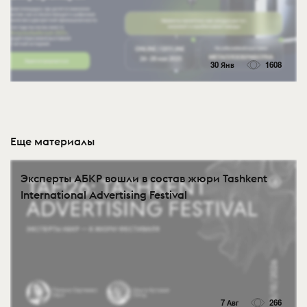
30 Янв
1608
Еще материалы
Эксперты АБКР вошли в состав жюри Tashkent
International Advertising Festival
7 Авг
266