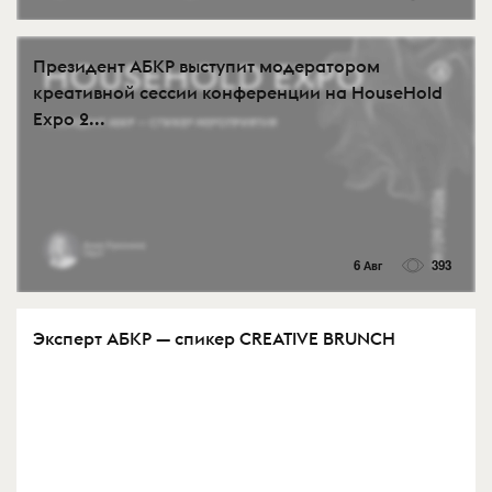
Президент АБКР выступит модератором
креативной сессии конференции на HouseHold
Expo 2...
6 Авг
393
Эксперт АБКР — спикер CREATIVE BRUNCH