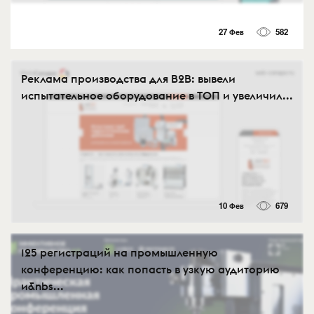
27 Фев
582
Реклама производства для B2B: вывели
испытательное оборудование в ТОП и увеличил...
10 Фев
679
125 регистраций на промышленную
конференцию: как попасть в узкую аудиторию
и&nbs...