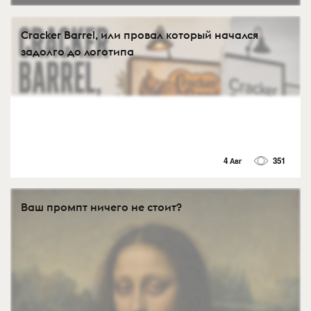
Cracker Barrel, или провал который начался
задолго до логотипа
4 Авг
351
Ваш промпт ничего не стоит?