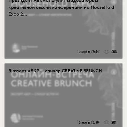
Президент АБКР выступит модератором
креативной сессии конференции на HouseHold
Expo 2...
Вчера в 17:54
208
Эксперт АБКР — спикер CREATIVE BRUNCH
Вчера в 13:50
201