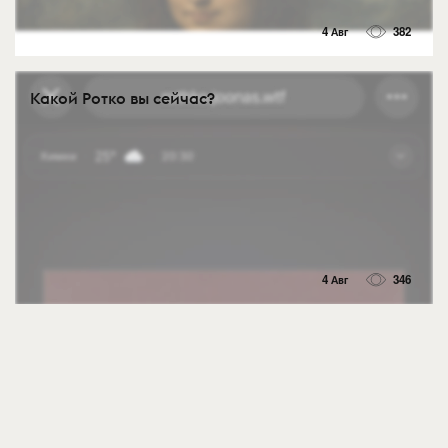
4 Авг
382
Какой Ротко вы сейчас?
4 Авг
346