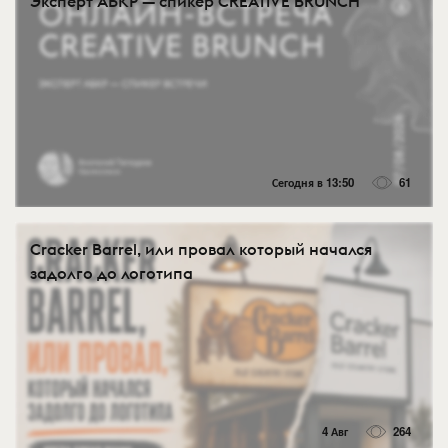
Эксперт АБКР — спикер CREATIVE BRUNCH
Сегодня в 13:50
61
Cracker Barrel, или провал который начался
задолго до логотипа
4 Авг
264