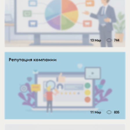
13 Мар
744
Репутация компании
11 Мар
835