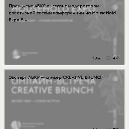
Президент АБКР выступит модератором
креативной сессии конференции на HouseHold
Expo 2...
6 Авг
469
Эксперт АБКР — спикер CREATIVE BRUNCH